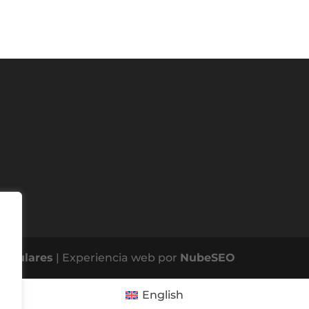
ingulares
| Experiencia web por
NubeSEO
English