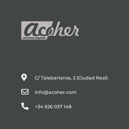

C/ Talabarteros, 2 (Ciudad Real)

info@acoher.com

+34 926 037 148