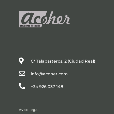

C/ Talabarteros, 2 (Ciudad Real)

info@acoher.com

+34 926 037 148
Aviso legal